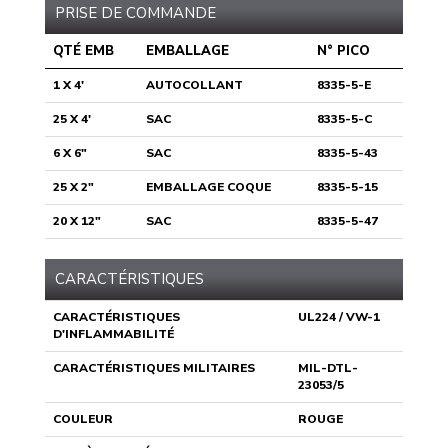
PRISE DE COMMANDE
QTÉ EMB
EMBALLAGE
N° PICO
1 X 4'
AUTOCOLLANT
8335-5-E
25 X 4'
SAC
8335-5-C
6 X 6"
SAC
8335-5-43
25 X 2"
EMBALLAGE COQUE
8335-5-15
20 X 12"
SAC
8335-5-47
CARACTÉRISTIQUES
CARACTÉRISTIQUES
UL224 / VW-1
D'INFLAMMABILITÉ
CARACTÉRISTIQUES MILITAIRES
MIL-DTL-
23053/5
COULEUR
ROUGE