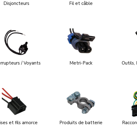
Disjoncteurs
Fil et câble
errupteurs / Voyants
Metri-Pack
Outils,
ises et fils amorce
Produits de batterie
Raccor