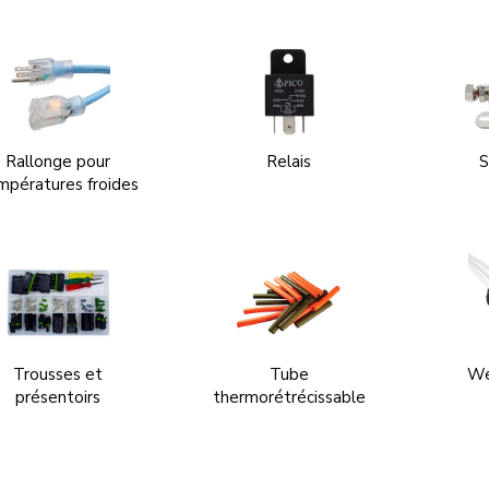
Rallonge pour
Relais
S
mpératures froides
Trousses et
Tube
We
présentoirs
thermorétrécissable