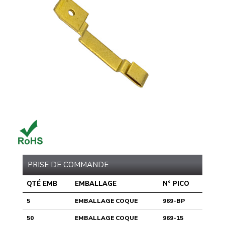
PRISE DE COMMANDE
QTÉ EMB
EMBALLAGE
N° PICO
5
EMBALLAGE COQUE
969-BP
50
EMBALLAGE COQUE
969-15