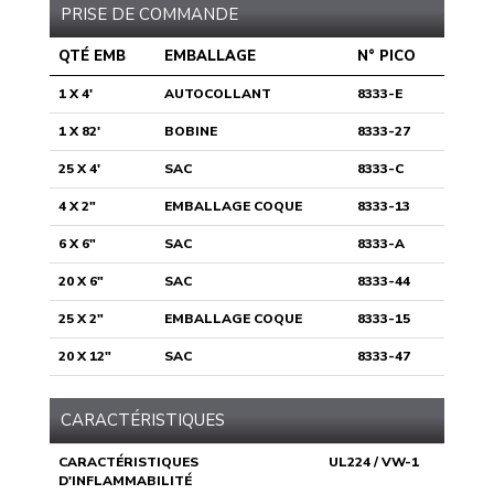
PRISE DE COMMANDE
QTÉ EMB
EMBALLAGE
N° PICO
1 X 4'
AUTOCOLLANT
8333-E
1 X 82'
BOBINE
8333-27
25 X 4'
SAC
8333-C
4 X 2"
EMBALLAGE COQUE
8333-13
6 X 6"
SAC
8333-A
20 X 6"
SAC
8333-44
25 X 2"
EMBALLAGE COQUE
8333-15
20 X 12"
SAC
8333-47
CARACTÉRISTIQUES
CARACTÉRISTIQUES
UL224 / VW-1
D'INFLAMMABILITÉ