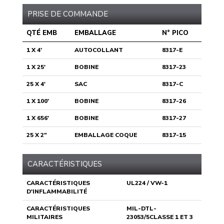
PRISE DE COMMANDE
QTÉ EMB
EMBALLAGE
N° PICO
1 X 4'
AUTOCOLLANT
8317-E
1 X 25'
BOBINE
8317-23
25 X 4'
SAC
8317-C
1 X 100'
BOBINE
8317-26
1 X 656'
BOBINE
8317-27
25 X 2"
EMBALLAGE COQUE
8317-15
CARACTÉRISTIQUES
CARACTÉRISTIQUES
UL224 / VW-1
D'INFLAMMABILITÉ
CARACTÉRISTIQUES
MIL-DTL-
MILITAIRES
23053/5CLASSE 1 ET 3