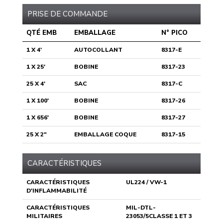
PRISE DE COMMANDE
QTÉ EMB
EMBALLAGE
N° PICO
1 X 4'
AUTOCOLLANT
8317-E
1 X 25'
BOBINE
8317-23
25 X 4'
SAC
8317-C
1 X 100'
BOBINE
8317-26
1 X 656'
BOBINE
8317-27
25 X 2"
EMBALLAGE COQUE
8317-15
CARACTÉRISTIQUES
CARACTÉRISTIQUES
UL224 / VW-1
D'INFLAMMABILITÉ
CARACTÉRISTIQUES
MIL-DTL-
MILITAIRES
23053/5CLASSE 1 ET 3