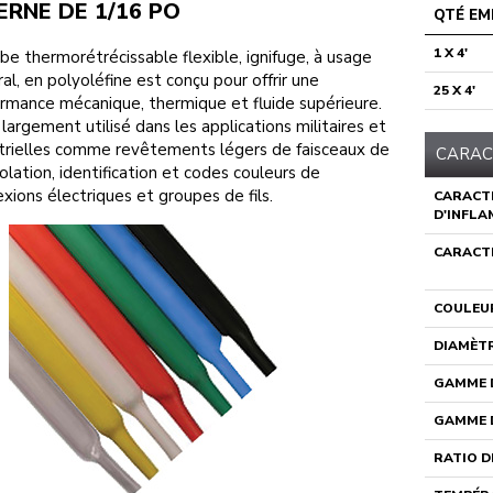
ERNE DE 1/16 PO
QTÉ EM
1 X 4'
be thermorétrécissable flexible, ignifuge, à usage
al, en polyoléfine est conçu pour offrir une
25 X 4'
rmance mécanique, thermique et fluide supérieure.
t largement utilisé dans les applications militaires et
trielles comme revêtements légers de faisceaux de
CARAC
 isolation, identification et codes couleurs de
xions électriques et groupes de fils.
CARACT
D'INFLA
CARACTÉ
COULEU
DIAMÈTR
GAMME D
GAMME D
RATIO D