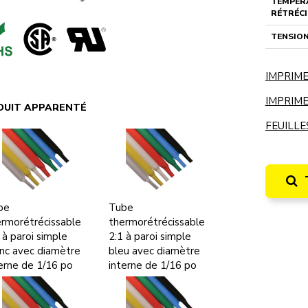
TEMPÉR
RÉTRÉC
TENSIO
IMPRIME
IMPRIME
DUIT APPARENTÉ
FEUILLE
be
Tube
rmorétrécissable
thermorétrécissable
 à paroi simple
2:1 à paroi simple
nc avec diamètre
bleu avec diamètre
erne de 1/16 po
interne de 1/16 po