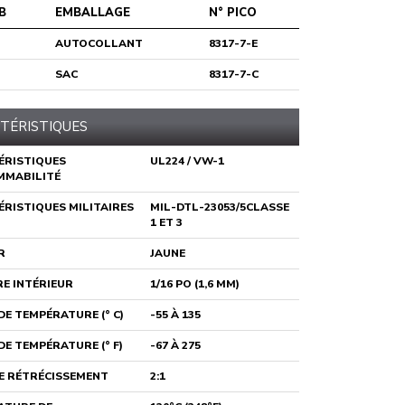
B
EMBALLAGE
N° PICO
AUTOCOLLANT
8317-7-E
SAC
8317-7-C
TÉRISTIQUES
ÉRISTIQUES
UL224 / VW-1
MMABILITÉ
RISTIQUES MILITAIRES
MIL-DTL-23053/5CLASSE
1 ET 3
R
JAUNE
E INTÉRIEUR
1/16 PO (1,6 MM)
E TEMPÉRATURE (° C)
-55 À 135
E TEMPÉRATURE (° F)
-67 À 275
E RÉTRÉCISSEMENT
2:1