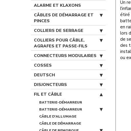
Un re
ALARME ET KLAXONS
l'infl
étiré
CÂBLES DE DÉMARRAGE ET
batte
PINCES
en ra
COLLIERS DE SERRAGE
lors 
de se
COLLIERS POUR CÂBLE,
des t
AGRAFES ET PASSE-FILS
insta
CONNECTEURS MODULAIRES
ou e
COSSES
DEUTSCH
DISJONCTEURS
FIL ET CÂBLE
BATTERIE-DÉMARREUR
BATTERIE-DÉMARREUR
CÂBLE D'ALLUMAGE
CÂBLE DE DÉMARRAGE
CÂBLE DE REMORQUE