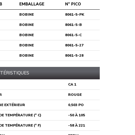
B
EMBALLAGE
N° PICO
BOBINE
8061-5-PK
BOBINE
8061-5-B
BOBINE
8061-5-C
BOBINE
8061-5-27
BOBINE
8061-5-28
TÉRISTIQUES
CA 1
R
ROUGE
E EXTÉRIEUR
0,503 PO
E TEMPÉRATURE (° C)
-50 À 105
E TEMPÉRATURE (° F)
-58 À 221