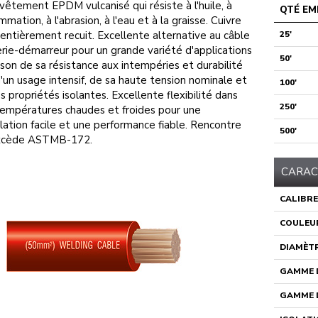
vêtement EPDM vulcanisé qui résiste à l'huile, à
QTÉ EM
ammation, à l'abrasion, à l'eau et à la graisse. Cuivre
 entièrement recuit. Excellente alternative au câble
25'
rie-démarreur pour un grande variété d'applications
50'
ison de sa résistance aux intempéries et durabilité
d'un usage intensif, de sa haute tension nominale et
100'
s propriétés isolantes. Excellente flexibilité dans
250'
empératures chaudes et froides pour une
llation facile et une performance fiable. Rencontre
500'
xcède ASTMB-172.
CARAC
CALIBRE
COULEU
DIAMÈTR
GAMME D
GAMME D