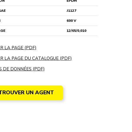
ION
EPDM
SAE
J1127
N
600 V
GE
12/65/0,010
R LA PAGE (PDF)
R LA PAGE DU CATALOGUE (PDF)
S DE DONNÉES (PDF)
TROUVER UN AGENT