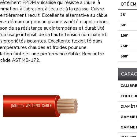
vêtement EPDM vulcanisé qui résiste à l'huile, à
QTÉ EM
ammation, à l'abrasion, à l'eau et à la graisse. Cuivre
 entièrement recuit. Excellente alternative au câble
25'
rie-démarreur pour un grande variété d'applications
50'
ison de sa résistance aux intempéries et durabilité
d'un usage intensif, de sa haute tension nominale et
100'
s propriétés isolantes. Excellente flexibilité dans
250'
empératures chaudes et froides pour une
llation facile et une performance fiable. Rencontre
500'
xcède ASTMB-172.
CARAC
CALIBRE
COULEU
DIAMÈTR
GAMME D
GAMME D