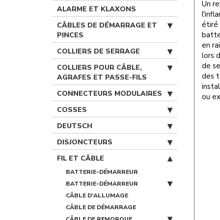
Un re
ALARME ET KLAXONS
l'infl
étiré
CÂBLES DE DÉMARRAGE ET
batte
PINCES
en ra
COLLIERS DE SERRAGE
lors 
de se
COLLIERS POUR CÂBLE,
des t
AGRAFES ET PASSE-FILS
insta
CONNECTEURS MODULAIRES
ou e
COSSES
DEUTSCH
DISJONCTEURS
FIL ET CÂBLE
BATTERIE-DÉMARREUR
BATTERIE-DÉMARREUR
CÂBLE D'ALLUMAGE
CÂBLE DE DÉMARRAGE
CÂBLE DE REMORQUE