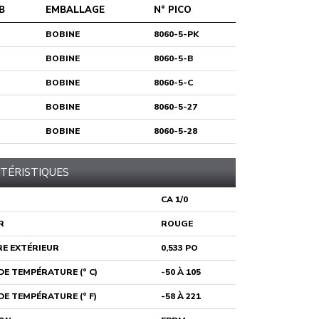
B
EMBALLAGE
N° PICO
BOBINE
8060-5-PK
BOBINE
8060-5-B
BOBINE
8060-5-C
BOBINE
8060-5-27
BOBINE
8060-5-28
TÉRISTIQUES
CA 1/0
R
ROUGE
E EXTÉRIEUR
0,533 PO
E TEMPÉRATURE (° C)
-50 À 105
E TEMPÉRATURE (° F)
-58 À 221