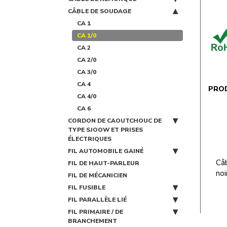
CÂBLE DE SOUDAGE
CA 1
CA 1/0
CA 2
CA 2/0
CA 3/0
CA 4
PRO
CA 4/0
CA 6
CORDON DE CAOUTCHOUC DE
TYPE SJOOW ET PRISES
ÉLECTRIQUES
FIL AUTOMOBILE GAINÉ
Câ
FIL DE HAUT-PARLEUR
noi
FIL DE MÉCANICIEN
FIL FUSIBLE
FIL PARALLÈLE LIÉ
FIL PRIMAIRE / DE
BRANCHEMENT