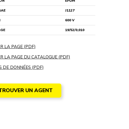
ION
EPDM
SAE
J1127
N
600 V
GE
19/52/0,010
R LA PAGE (PDF)
R LA PAGE DU CATALOGUE (PDF)
S DE DONNÉES (PDF)
TROUVER UN AGENT