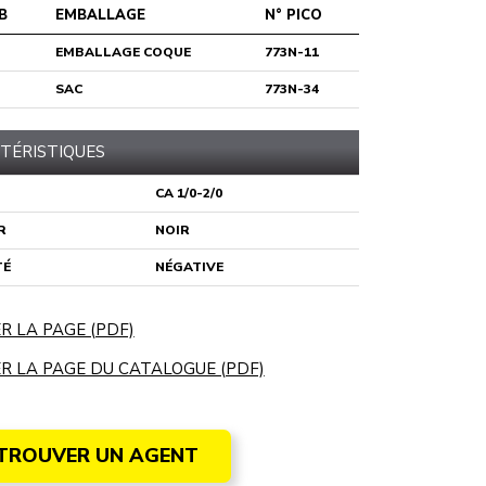
B
EMBALLAGE
N° PICO
EMBALLAGE COQUE
773N-11
SAC
773N-34
TÉRISTIQUES
CA 1/0-2/0
R
NOIR
TÉ
NÉGATIVE
R LA PAGE (PDF)
R LA PAGE DU CATALOGUE (PDF)
TROUVER UN AGENT