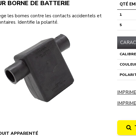
R BORNE DE BATTERIE
QTÉ EM
1
ge les bornes contre les contacts accidentels et
ntaires. Identifie la polarité.
5
CARAC
CALIBRE
COULEU
POLARI
IMPRIME
IMPRIME
DUIT APPARENTÉ