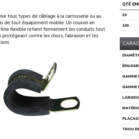
QTÉ EM
20
ise tous types de câblage à la carrosserie ou au
is de tout équipement mobile. Un coussin en
100
ène flexible retient fermement les conduits tout
s protégeant contre les chocs, l'abrasion et les
tions.
CARAC
DIAMÈTR
ÉPAISSE
GAMME D
GAMME D
LARGEU
MATÉRI
PLACAG
TROU DE