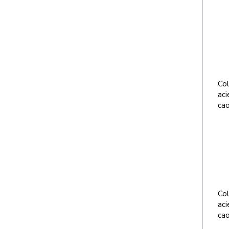
Col
aci
cao
Col
aci
cao