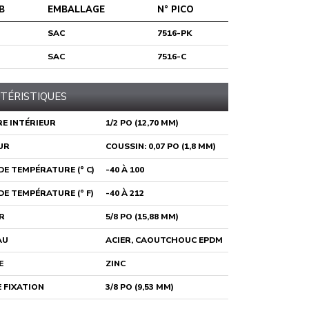
B
EMBALLAGE
N° PICO
SAC
7516-PK
SAC
7516-C
TÉRISTIQUES
E INTÉRIEUR
1/2 PO (12,70 MM)
UR
COUSSIN: 0,07 PO (1,8 MM)
E TEMPÉRATURE (° C)
-40 À 100
E TEMPÉRATURE (° F)
-40 À 212
R
5/8 PO (15,88 MM)
AU
ACIER, CAOUTCHOUC EPDM
E
ZINC
 FIXATION
3/8 PO (9,53 MM)