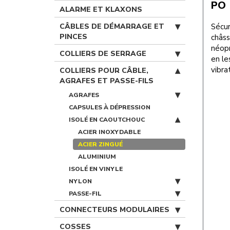
PO
ALARME ET KLAXONS
CÂBLES DE DÉMARRAGE ET
Sécur
PINCES
châss
néopr
COLLIERS DE SERRAGE
en le
vibra
COLLIERS POUR CÂBLE,
AGRAFES ET PASSE-FILS
AGRAFES
CAPSULES À DÉPRESSION
ISOLÉ EN CAOUTCHOUC
ACIER INOXYDABLE
ACIER ZINGUÉ
ALUMINIUM
ISOLÉ EN VINYLE
NYLON
PASSE-FIL
CONNECTEURS MODULAIRES
COSSES