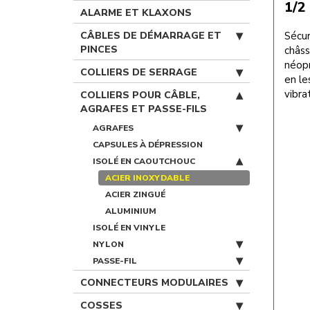
1/2
ALARME ET KLAXONS
CÂBLES DE DÉMARRAGE ET
Sécur
PINCES
châss
néopr
COLLIERS DE SERRAGE
en le
vibra
COLLIERS POUR CÂBLE,
AGRAFES ET PASSE-FILS
AGRAFES
CAPSULES À DÉPRESSION
ISOLÉ EN CAOUTCHOUC
ACIER INOXYDABLE
ACIER ZINGUÉ
ALUMINIUM
ISOLÉ EN VINYLE
NYLON
PASSE-FIL
CONNECTEURS MODULAIRES
COSSES