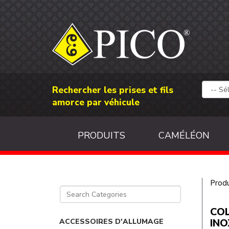
Rechercher les prises et fils
amorce par véhicule
PRODUITS
CAMÉLÉON
Produ
COL
INO
ACCESSOIRES D'ALLUMAGE