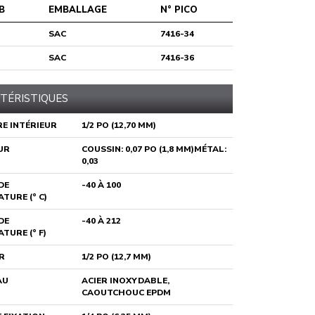
B
EMBALLAGE
N° PICO
SAC
7416-34
SAC
7416-36
TÉRISTIQUES
E INTÉRIEUR
1/2 PO (12,70 MM)
UR
COUSSIN: 0,07 PO (1,8 MM)MÉTAL:
0,03
DE
-40 À 100
TURE (° C)
DE
-40 À 212
TURE (° F)
R
1/2 PO (12,7 MM)
AU
ACIER INOXYDABLE,
CAOUTCHOUC EPDM