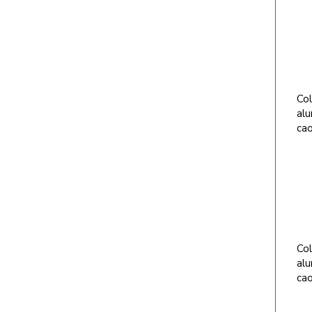
Col
alu
ca
Col
alu
ca