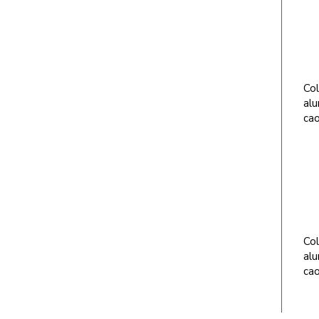
Col
alu
cao
Col
alu
cao