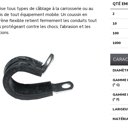
QTÉ EM
ise tous types de câblage à la carrosserie ou au
2
is de tout équipement mobile. Un coussin en
ène flexible retient fermement les conduits tout
10
s protégeant contre les chocs, l'abrasion et les
tions.
100
1000
CARAC
DIAMÈTR
GAMME 
(° C)
GAMME 
(° F)
LARGEU
MATÉRI