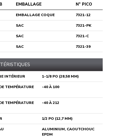
B
EMBALLAGE
N° PICO
EMBALLAGE COQUE
7321-12
SAC
7321-PK
SAC
7321-C
SAC
7321-39
TÉRISTIQUES
E INTÉRIEUR
1-1/8 PO (28,58 MM)
DE TEMPÉRATURE
-40 À 100
DE TEMPÉRATURE
-40 À 212
R
1/2 PO (12,7 MM)
AU
ALUMINIUM, CAOUTCHOUC
EPDM