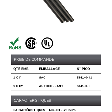
PRISE DE COMMANDE
QTÉ EMB
EMBALLAGE
N° PICO
1 X 4'
SAC
5341-0-41
1 X 12"
AUTOCOLLANT
5341-0-E
CARACTÉRISTIQUES
CARACTÉRISTIQUES
MIL-DTL-23053/5