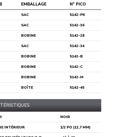
B
EMBALLAGE
N° PICO
SAC
5142-PK
SAC
5142-36
BOBINE
5142-28
SAC
5142-34
BOBINE
5142-B
BOBINE
5142-C
BOBINE
5142-M
BOÎTE
5142-45
TÉRISTIQUES
R
NOIR
E INTÉRIEUR
1/2 PO (12,7 MM)