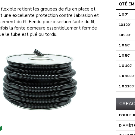
QTÉ EM
flexible retient les groupes de fils en place et
1 X 7'
it une excellente protection contre l'abrasion et
asement du fil. Fendu pour insertion facile du fil,
1X100'
fois la fente demeure essentiellement fermée
ue le tube est plié ou tordu.
1X500'
1 X 50'
1 X 50'
1 X 100'
1 X 1000'
1 X 1100'
CARAC
COULEU
DIAMÈTR