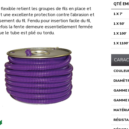
QTÉ EM
flexible retient les groupes de fils en place et
1 X 7'
it une excellente protection contre l'abrasion et
asement du fil. Fendu pour insertion facile du fil,
1 X 50'
fois la fente demeure essentiellement fermée
ue le tube est plié ou tordu.
1 X 100'
1 X 1100'
CARAC
COULEU
DIAMÈTR
GAMME D
GAMME D
MATÉRI
RÉSISTA