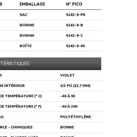
B
EMBALLAGE
N° PICO
SAC
5142-9-PK
BOBINE
5142-9-B
BOBINE
5142-9-C
BOÎTE
5142-9-45
TÉRISTIQUES
R
VIOLET
E INTÉRIEUR
1/2 PO (12,7 MM)
E TEMPÉRATURE (° C)
-40 À 93
E TEMPÉRATURE (° F)
-40 À 200
AU
POLYÉTHYLÈNE
NCE - CHIMIQUES
BONNE