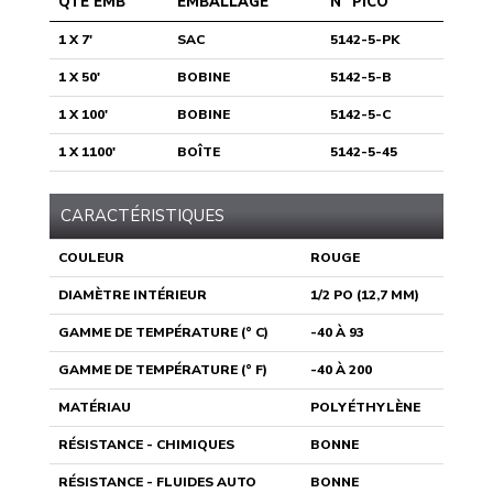
QTÉ EMB
EMBALLAGE
N° PICO
1 X 7'
SAC
5142-5-PK
1 X 50'
BOBINE
5142-5-B
1 X 100'
BOBINE
5142-5-C
1 X 1100'
BOÎTE
5142-5-45
CARACTÉRISTIQUES
COULEUR
ROUGE
DIAMÈTRE INTÉRIEUR
1/2 PO (12,7 MM)
GAMME DE TEMPÉRATURE (° C)
-40 À 93
GAMME DE TEMPÉRATURE (° F)
-40 À 200
MATÉRIAU
POLYÉTHYLÈNE
RÉSISTANCE - CHIMIQUES
BONNE
RÉSISTANCE - FLUIDES AUTO
BONNE