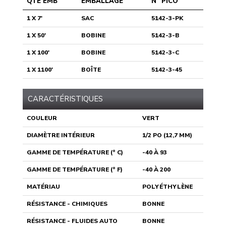
QTÉ EMB
EMBALLAGE
N° PICO
1 X 7'
SAC
5142-3-PK
1 X 50'
BOBINE
5142-3-B
1 X 100'
BOBINE
5142-3-C
1 X 1100'
BOÎTE
5142-3-45
CARACTÉRISTIQUES
COULEUR
VERT
DIAMÈTRE INTÉRIEUR
1/2 PO (12,7 MM)
GAMME DE TEMPÉRATURE (° C)
-40 À 93
GAMME DE TEMPÉRATURE (° F)
-40 À 200
MATÉRIAU
POLYÉTHYLÈNE
RÉSISTANCE - CHIMIQUES
BONNE
RÉSISTANCE - FLUIDES AUTO
BONNE