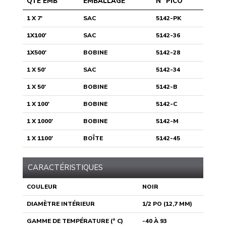
QTÉ EMB
EMBALLAGE
N° PICO
1 X 7'
SAC
5142-PK
1X100'
SAC
5142-36
1X500'
BOBINE
5142-28
1 X 50'
SAC
5142-34
1 X 50'
BOBINE
5142-B
1 X 100'
BOBINE
5142-C
1 X 1000'
BOBINE
5142-M
1 X 1100'
BOÎTE
5142-45
CARACTÉRISTIQUES
COULEUR
NOIR
DIAMÈTRE INTÉRIEUR
1/2 PO (12,7 MM)
GAMME DE TEMPÉRATURE (° C)
-40 À 93