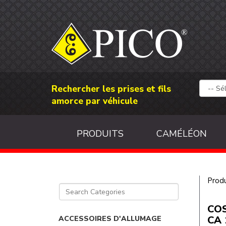
Rechercher les prises et fils
amorce par véhicule
PRODUITS
CAMÉLÉON
Produ
COS
CA 
ACCESSOIRES D'ALLUMAGE