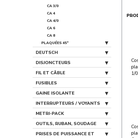
CA 3/0
CA 4
PRO
CA 4/0
CA 6
CA 8
PLAQUÉES 45°
DEUTSCH
Cos
DISJONCTEURS
pla
FIL ET CÂBLE
1/0
FUSIBLES
GAINE ISOLANTE
INTERRUPTEURS / VOYANTS
METRI-PACK
OUTILS, RUBAN, SOUDAGE
Cos
pla
PRISES DE PUISSANCE ET